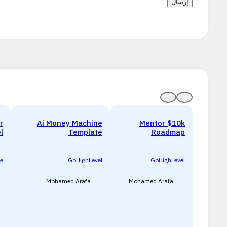
r
Ai Money Machine
Mentor $10k
l
Template
Roadmap
e
GoHighLevel
GoHighLevel
Mohamed Arafa
Mohamed Arafa