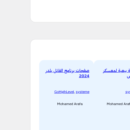
بيعية لمعسكر
صفحات برنامج الفانل بلدر
ش
2024
GoHighLevel
,
systeme
sy
Mohamed Arafa
Mohamed Ara