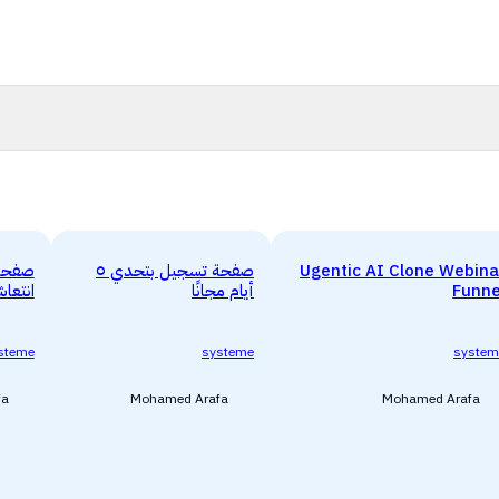
Ugentic AI Clone Webina
صفحة تسجيل بتحدي ٥
صفحة 
Funne
أيام مجانًا
انتعا
steme
systeme
system
fa
Mohamed Arafa
Mohamed Arafa