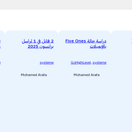
دراسة حالة Five Ones
2 فانل في 1 لراسل
ق
بالإيميلات
برانسون 2025
م
e
systeme
GoHighLevel
,
systeme
Mohamed Arafa
Mohamed Arafa