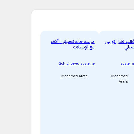
الب فانل كورس
دراسة حالة تحقيق ١٠ آلاف
جاني
مع الإيميلات
GoHighLevel
,
systeme
system
Mohamed Arafa
Mohamed
Arafa