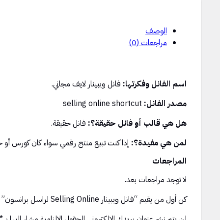
الوصف
مراجعات (0)
اسم الفانل وفكرتها:
فانل ويبينار لايف مجاني.
مصدر الفانل:
selling online shortcut
هل هي قالب أو فانل حقيقة؟:
فانل حقيقة.
لمن هي مفيدة؟:
إذا كنت تبيع منتج رقمي سواء كان كورس أو خدمة 
المراجعات
لا توجد مراجعات بعد.
كن أول من يقيم “فانل ويبينار Selling Online لراسل برانسون”
لن يتم نشر عنوان بريدك الإلكتروني.
الحقول الإلزامية مشار إليها بـ
*